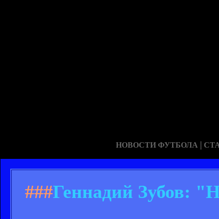
|
НОВОСТИ ФУТБОЛА
СТ
###
Геннадий Зубов: "Н