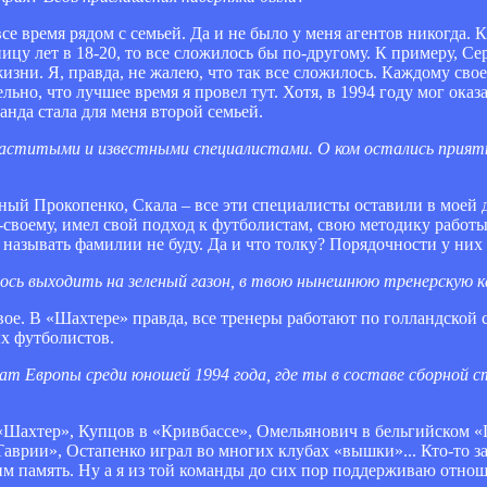
е время рядом с семьей. Да и не было у меня агентов никогда. К
аницу лет в 18-20, то все сложилось бы по-другому. К примеру, С
изни. Я, правда, не жалею, что так все сложилось. Каждому свое
ьно, что лучшее время я провел тут. Хотя, в 1994 году мог оказ
анда стала для меня второй семьей.
 маститыми и известными специалистами. О ком остались прият
йный Прокопенко, Скала – все эти специалисты оставили в моей
своему, имел свой подход к футболистам, свою методику работы
 называть фамилии не буду. Да и что толку? Порядочности у них 
лось выходить на зеленый газон, в твою нынешнюю тренерскую к
вое. В «Шахтере» правда, все тренеры работают по голландской с
ых футболистов.
ат Европы среди юношей 1994 года, где ты в составе сборной с
а «Шахтер», Купцов в «Кривбассе», Омельянович в бельгийском
врии», Остапенко играл во многих клубах «вышки»... Кто-то за
им память. Ну а я из той команды до сих пор поддерживаю отно