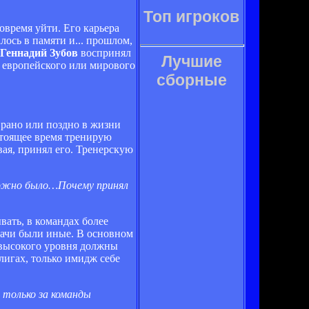
Топ игроков
овремя уйти. Его карьера
лось в памяти и... прошлом,
Геннадий Зубов
воспринял
Лучшие
ях европейского или мирового
сборные
 рано или поздно в жизни
астоящее время тренирую
вая, принял его. Тренерскую
 можно было…Почему принял
вать, в командах более
адачи были иные. В основном
 высокого уровня должны
 лигах, только имидж себе
 только за команды