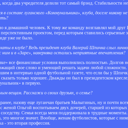
я, когда два учредителя делили тот самый брэнд. Стабильности н
 в составе луганского «Коммунальника», клуба, доселе никому не
ать?
но я домашний человек. К тому же команду возглавлял мой дру
перспективным проектом, перед которым ставились серьезные зад
нде уже не было.
платы в клубе? Ведь президент клуба Валерий Шпичка слыл личн
с ним и в «Заре», наверняка остались неприятные впечатления?
ике» все финансовые условия выполнялись полностью. Долгов не
ржащий свое слово и умеющий решать задачи любой сложности. 
им в интервью одной футбольной газете, что если бы у Шпички
казать только хорошее. Дважды он был в президентском кресле,
мунальник» в первую.
ным вещам. Расскажи о своих друзьях, о семье?
 ранее, назову еще луганчан братьев Малыгиных, ну и почти все
, с женой Ольгой воспитываем двух дочерей, старшей из которых 
 соседству. Семья всегда меня поддерживала в трудные моменты
а, это многое значит. Вообще, женам футболистов, которые с ни
а - это вторая профессия.