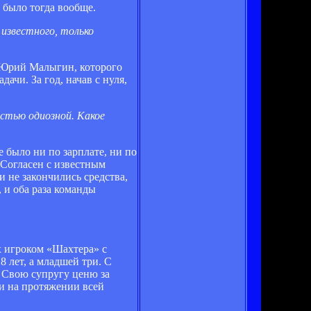
е было тогда вообще.
 известного, только
г Юрий Малыгин, которого
ачи. За год, начав с нуля,
остью одиозной. Какое
 было ни по зарплате, ни по
Согласен с известным
 не закончились средства,
 и оба раза команды
х игроком «Шахтера» с
8 лет, а младшей три. С
. Свою супругу ценю за
ми на протяжении всей