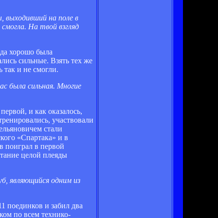
ы, выходивший на поле в
смогла. На твой взгляд
нда хорошо была
ались сильные. Взять тех же
 так и не смогли.
ас была сильная. Многие
первой, и как оказалось,
 тренировались, участвовали
ельяновичем стали
кого «Спартака» и в
в поиграл в первой
итание целой плеяды
уб, являющийся одним из
11 поединков и забил два
оком по всем технико-