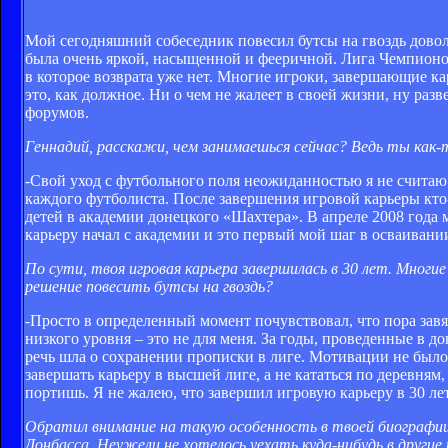
Мой сегодняшний собеседник повесил бутсы на гвоздь доволь
была очень яркой, насыщенной и фееричной. Лига Чемпионов,
в которое возврата уже нет. Многие игроки, завершающие к
это, как должное. Ни о чем не жалеет в своей жизни, ну разв
форумов.
Геннадий, расскажи, чем занимаешься сейчас? Ведь ты как-т
-Свой уход с футбольного поля неожиданностью я не считаю.
каждого футболиста. После завершения игровой карьеры кто-т
детей в академии донецкого «Шахтера». В апреле 2008 года 
карьеру начал с академии и это первый мой шаг в осваивани
По сути, твоя игровая карьера завершилась в 30 лет. Мног
решение повесить бутсы на гвоздь?
-Просто в определенный момент почувствовал, что пора завяз
низкого уровня – это не для меня. За годы, проведенные в 
речь шла о сохранении прописки в лиге. Мотивации не было
завершать карьеру в высшей лиге, а не кататься по деревням,
портишь. Я не жалею, что завершил игровую карьеру в 30 лет
Обратил внимание на такую особенность в твоей биографии
Донбасса. Неужели не хотелось уехать куда-нибудь в другие