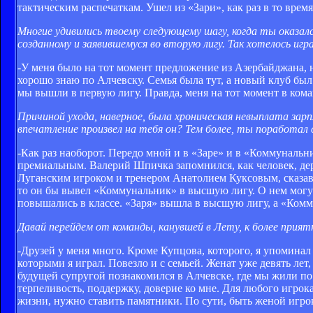
тактическим распечаткам. Ушел из «Зари», как раз в то врем
Многие удивились твоему следующему шагу, когда ты оказался
созданному и заявившемуся во вторую лигу. Так хотелось игр
-У меня было на тот момент предложение из Азербайджана, 
хорошо знаю по Алчевску. Семья была тут, а новый клуб был 
мы вышли в первую лигу. Правда, меня на тот момент в кома
Причиной ухода, наверное, была хроническая невыплата зар
впечатление произвел на тебя он? Тем более, ты поработал 
-Как раз наоборот. Передо мной и в «Заре» и в «Коммунальн
премиальным. Валерий Шпичка запомнился, как человек, де
Луганским игроком и тренером Анатолием Куксовым, сказавш
то он бы вывел «Коммунальник» в высшую лигу. О нем могу с
повышались в классе. «Заря» вышла в высшую лигу, а «Ком
Давай перейдем от команды, канувшей в Лету, к более прият
-Друзей у меня много. Кроме Купцова, которого, я упоминал
которыми я играл. Повезло и с семьей. Женат уже девять лет
будущей супругой познакомился в Алчевске, где мы жили по
терпеливость, поддержку, доверие ко мне. Для любого игрок
жизни, нужно ставить памятники. По сути, быть женой игрок