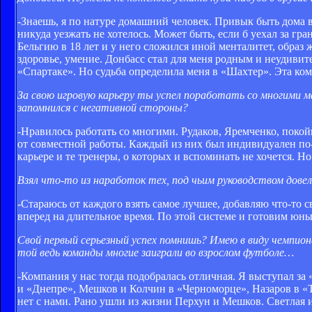
-Знаешь, я по натуре домашний человек. Привык быть дома вс
никуда уезжать не хотелось. Может быть, если б уехал за гр
Бельгию в 18 лет и у него сложился иной менталитет, образ ж
здоровье, умение. Донбасс стал для меня родным и неудивител
«Спартаке». Но судьба определила меня в «Шахтер». Эта ком
За свою игровую карьеру ты успел поработать со многими
запомнился с негативной стороны?
-Нравилось работать со многими. Рудаков, Яремченко, поко
от совместной работы. Каждый из них был индивидуален по-
карьере и те тренеры, о которых и вспоминать не хочется. Но
Взял что-то из наработок тех, под чьим руководством дове
-Стараюсь от каждого взять самое лучшее, добавляю что-то с
вперед на длительное время. По этой системе и готовим юн
Свой первый серьезный успех помнишь? Имею в виду чемпион
той ведь команды многие заиграли во взрослом футболе…
-Компания у нас тогда подобралась отличная. Я выступал з
и «Днепре», Мешков и Колчин в «Черноморце», Назаров в «Та
нет с нами. Рано ушли из жизни Перхун и Мешков. Светлая 