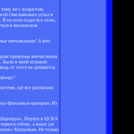
 тому же с возрастом,
ергей Омельянович уехал в
. Я на поле отдал все силы,
аться в московском
ные впечатления? А кто
 душе приятные впечатления
. Были в моей игровой
ведь от этого не добавится.
арьеру?
истеме, где все расписано
тал бронзовым призером. Из
 «Шарлеруа», Перхун в ЦСКА
терялся сейчас, а иных уж
шения с Купцовым. Не только