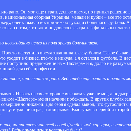
но рано. Он мог еще играть долгое время, но принял решение в
 национальная сборная Украины, медали и кубки – все это оста
арьеру, очень тяжело воспринимают уход из большого футбола. А
е только о том, что так и не довелось сыграть в финальных част
о неожиданно исчез из поля зрения болельщиков.
 Просто наступило время заканчивать с футболом. Такое бывает
о уходит в бизнес, кто-то в никуда, а я остался в футболе. В н
мне поступило предложение из «Шахтера» и я, долго не раздумы
и новой для себя профессии.
ие считают, что слишком рано. Ведь тебе еще играть и играть
ывать. Играть на своем уровне высоком я уже не мог, а подыгры
донецком «Шахтере» меня научили побеждать. В других клубах з
 совершенно никакой. Для себя я сделал вывод, что футболисты
 по сути уже не играя, а доигрывая. Выступая в первой и второй
.
: ты, на протяжении всей своей футбольной карьеры, выступал
 края? Ведь приглашения наверняка были?