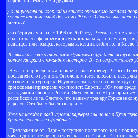
перезваниваемся, но и дружим.
До национальной сборной из вашего бронзового состава добра
составе национальной дружины 29 раз. В финальные части ев
почему?
-За сборную, я играл с 1996 по 2003 год. Всегда нам не хва
подготовлена физически и функционально, а вот мастерства, 
испанцев или немцев, которым я, кстати, забил гол в Киеве.
Ты являешься воспитанником Луганского футбола, выпускник
потом заиграли в командах мастеров. В чем секрет такого у
-В удачно проведенном наборе и работе тренера Сергея Горк
последней его группой. Он очень многое вложил в нас, учил
в различных турнирах. Неудивительно, что из нашей групп
бронзовыми призерами чемпионата Европы 1994 года среди 
молодежной сборной России, Якушев был в «Прикарпатье», С
российской лиге. Считаю, что нашему тренеру Горковенко 
игроков. Это было бы справедливо.
Уже на исходе твоей игровой карьеры ты попал в Луганскую 
брэндов советского футбола?
-Предложение от «Зари» поступило после того, как я покинул
мяча, один из которых, кстати, как раз «Стали». Статистика