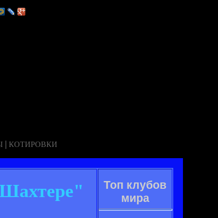
|
Ы
КОТИРОВКИ
Топ клубов
 "Шахтере"
мира