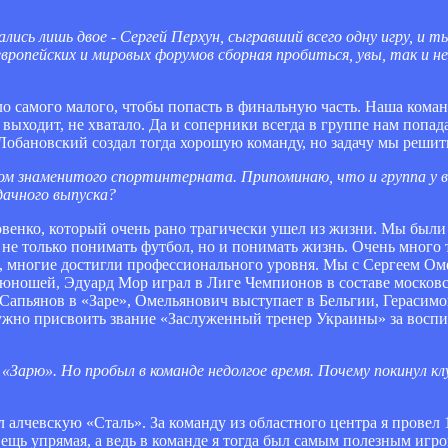
лись лишь двое - Сергей Перхун, сыгравший всего одну игру, и т
ропейских и мировых форумов сборная пробиться, увы, так и не 
тало самого малого, чтобы попасть в финальную часть. Наша кома
выходит, не хватало. Да и соперники всегда в группе нам попад
 Лобановский создал тогда хорошую команду, но задачу мы решить
ом знаменитого спортинтерната. Припоминаю, что и группа у в
дачного выпуска?
овенко, который очень рано трагически ушел из жизни. Мы были 
 не только понимать футбол, но и понимать жизнь. Очень много
ы, многие достигли профессионального уровня. Мы с Сергеем Ом
юношей, Эдуард Мор играл в Лиге Чемпионов в составе московс
апьянов в «Заре», Омельянович выступает в Бельгии, Герасимо
нужно присвоить звание «Заслуженный тренер Украины» за восп
«Зарю». Но пробыл в команде недолгое время. Почему покинул кл
 алчевскую «Сталь». За команду из областного центра я провел 
 вещь упрямая, а ведь в команде я тогда был самым полезным игр