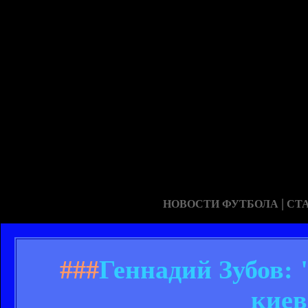
|
НОВОСТИ ФУТБОЛА
СТ
###
Геннадий Зубов: 
киев