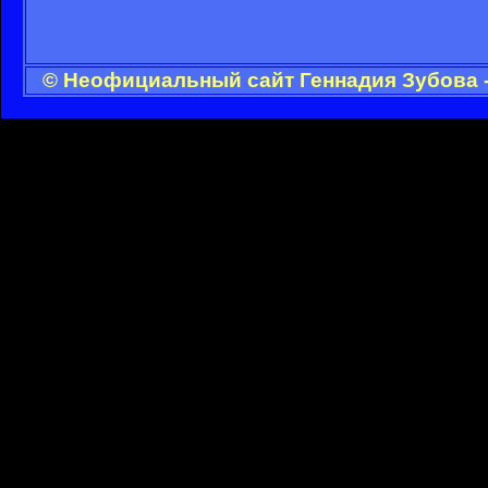
© Неофициальный сайт Геннадия Зубова -