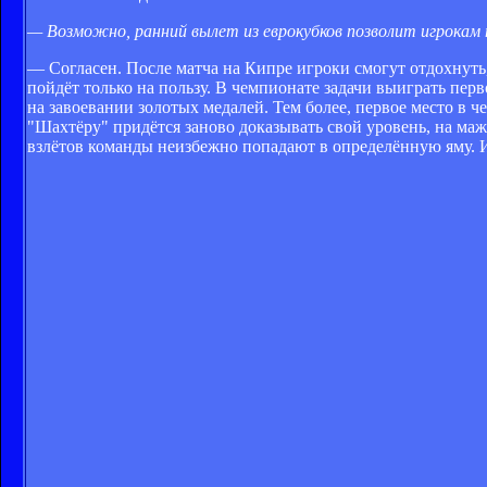
— Возможно, ранний вылет из еврокубков позволит игрокам 
— Согласен. После матча на Кипре игроки смогут отдохнуть
пойдёт только на пользу. В чемпионате задачи выиграть перв
на завоевании золотых медалей. Тем более, первое место в
"Шахтёру" придётся заново доказывать свой уровень, на ма
взлётов команды неизбежно попадают в определённую яму. И 