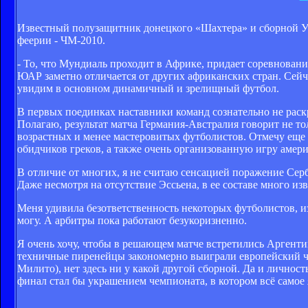
Известный полузащитник донецкого «Шахтера» и сборной
феерии - ЧМ-2010.
- То, что Мундиаль проходит в Африке, придает соревнован
ЮАР заметно отличается от других африканских стран. Сейч
увидим в основном динамичный и зрелищный футбол.
В первых поединках наставники команд сознательно не раск
Полагаю, результат матча Германия-Австралия говорит не то
возрастных и менее мастеровитых футболистов. Отмечу ещ
обидчиков греков, а также очень организованную игру амери
В отличие от многих, я не считаю сенсацией поражение Серб
Даже несмотря на отсутствие Эссьена, в ее составе много из
Меня удивила безответственность некоторых футболистов, из
могу. А арбитры пока работают безукоризненно.
Я очень хочу, чтобы в решающем матче встретились Аргентин
техничные пиренейцы закономерно выиграли европейский че
Милито), нет здесь ни у какой другой сборной. Да и лично
финал стал бы украшением чемпионата, в котором всё самое 