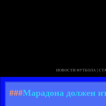
|
НОВОСТИ ФУТБОЛА
СТ
###
Марадона должен ит