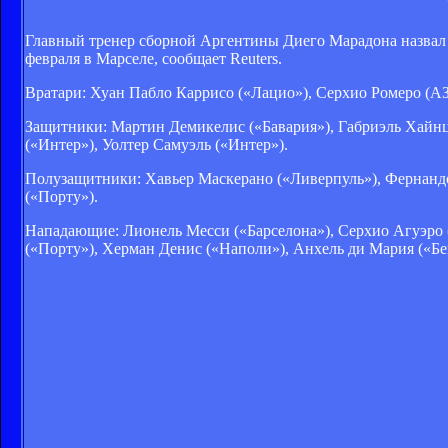
Главный тренер сборной Аргентины Диего Марадона назвал 
февраля в Марселе, сообщает Reuters.
Вратари: Хуан Пабло Каррисо («Лацио»), Серхио Ромеро (АЗ
Защитники: Мартин Демикелис («Бавария»), Габриэль Хайнце
(«Интер»), Уолтер Самуэль («Интер»).
Полузащитники: Хавьер Маскерано («Ливерпуль»), Фернандо 
(«Порту»).
Нападающие: Лионель Месси («Барселона»), Серхио Агуэро 
(«Порту»), Херман Денис («Наполи»), Анхель ди Мария («Бе