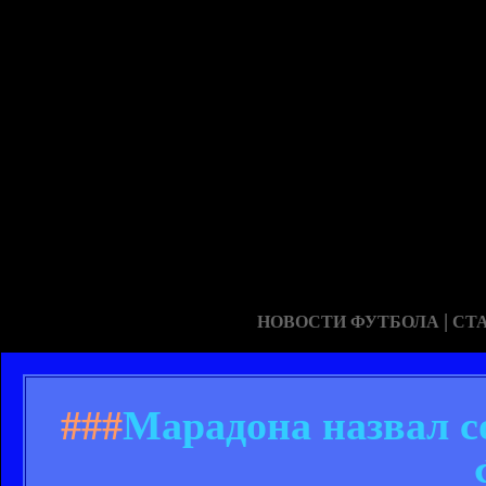
|
НОВОСТИ ФУТБОЛА
СТ
###
Марадона назвал с