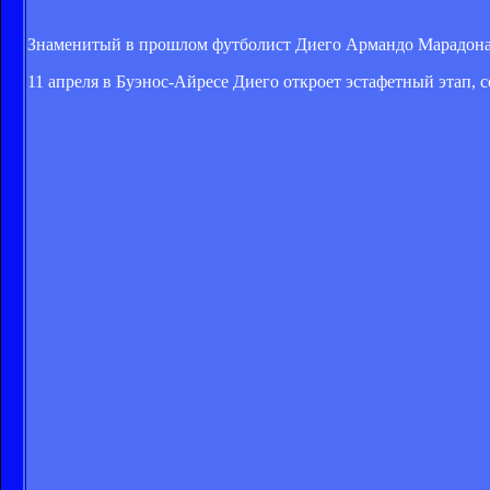
Знаменитый в прошлом футболист Диего Армандо Марадона б
11 апреля в Буэнос-Айресе Диего откроет эстафетный этап, 