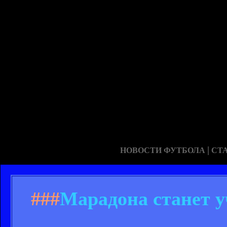
|
НОВОСТИ ФУТБОЛА
СТ
###
Марадона станет 