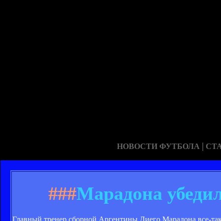
|
НОВОСТИ ФУТБОЛА
СТ
###
Марадона убедил
Главный тренер сборной Аргентины Диего Марадона все-так