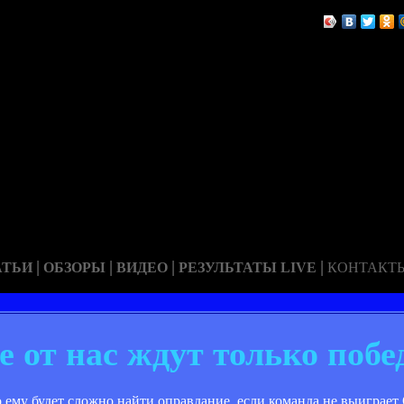
|
|
|
|
АТЬИ
ОБЗОРЫ
ВИДЕО
РЕЗУЛЬТАТЫ LIVE
КОНТАКТ
е от нас ждут только поб
о ему будет сложно найти оправдание, если команда не выиграе