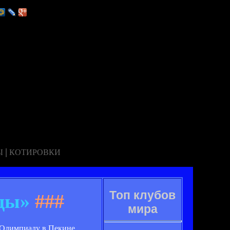
|
Ы
КОТИРОВКИ
Топ клубов
еды»
###
мира
т Олимпиаду в Пекине.