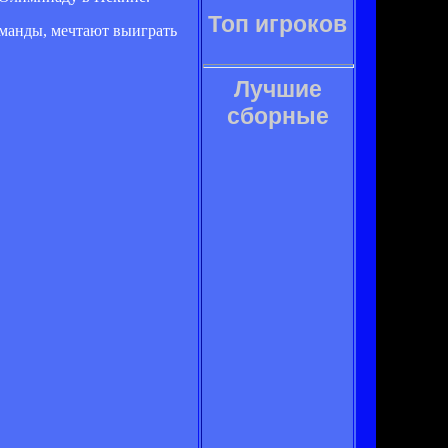
Топ игроков
команды, мечтают выиграть
Лучшие
сборные