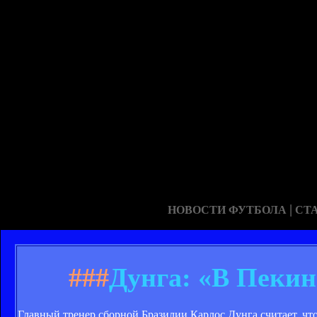
|
НОВОСТИ ФУТБОЛА
СТ
###
Дунга: «В Пекин
Главный тренер сборной Бразилии Карлос Дунга считает, чт