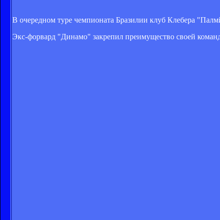
В очередном туре чемпионата Бразилии клуб Клебера "Палмйе
Экс-форвард "Динамо" закрепил преимущество своей команды