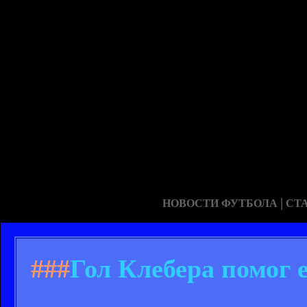
|
НОВОСТИ ФУТБОЛА
СТ
###
Гол Клебера помог 