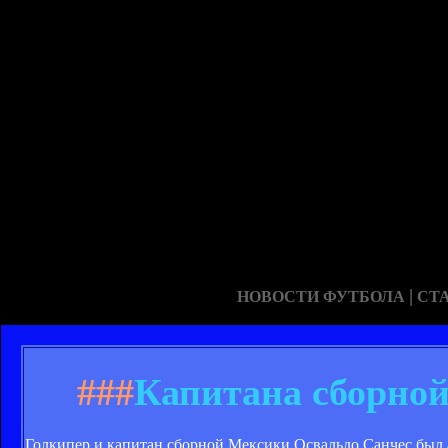
|
НОВОСТИ ФУТБОЛА
СТ
###
Капитана сборной
Голкипер и капитан сборной Мексики Освальдо Санчес был ар