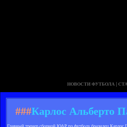
|
НОВОСТИ ФУТБОЛА
СТ
###
Карлос Альберто 
Главный тренер сборной ЮАР по футболу бразилец Карлос П