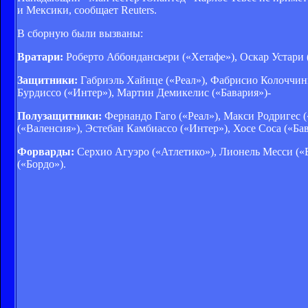
и Мексики, сообщает Reuters.
В сборную были вызваны:
Вратари:
Роберто Аббондансьери («Хетафе»), Оскар Устари 
Защитники:
Габриэль Хайнце («Реал»), Фабрисио Колоччини
Бурдиссо («Интер»), Мартин Демикелис («Бавария»)-
Полузащитники:
Фернандо Гаго («Реал»), Макси Родригес (
(«Валенсия»), Эстебан Камбиассо («Интер»), Хосе Соса («Ба
Форварды:
Серхио Агуэро («Атлетико»), Лионель Месси («Б
(«Бордо»).