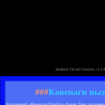
|
НОВОСТИ ФУТБОЛА
СТ
###
Кавенаги выз
Нападающий «Манчестер Юнайтед» Карлос Тевес не примет 