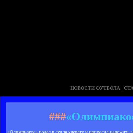
|
НОВОСТИ ФУТБОЛА
СТ
###
«Олимпиакос
«Олимпиакос» подал в суд за клевету и попросил наложить 