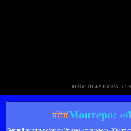
|
НОВОСТИ ФУТБОЛА
СТ
###
Монтеро: «Ф
Бывший защитник сборной Уругвая и туринского «Ювентуса