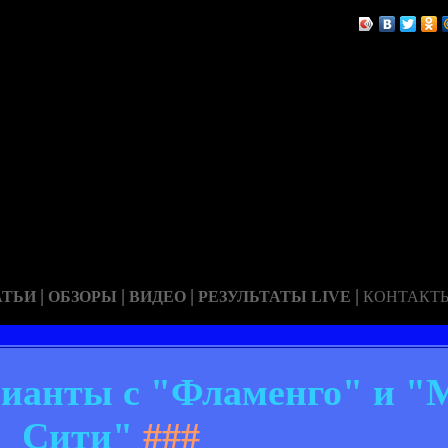
|
|
|
|
АТЬИ
ОБЗОРЫ
ВИДЕО
РЕЗУЛЬТАТЫ LIVE
КОНТАКТ
рианты с "Фламенго" и "
Сити"
###