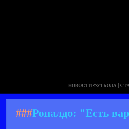
|
НОВОСТИ ФУТБОЛА
СТ
###
Роналдо: "Есть ва