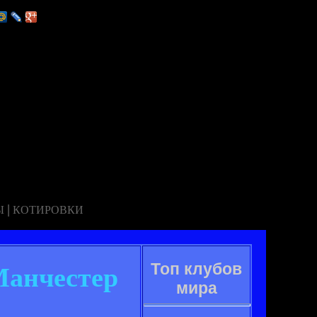
|
Ы
КОТИРОВКИ
Топ клубов
Манчестер
мира