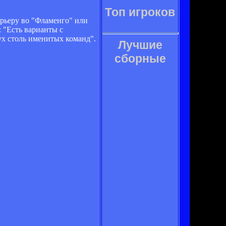
Топ игроков
рьеру во "Фламенго" или
 "Есть варианты с
ух столь именитых команд".
Лучшие
сборные