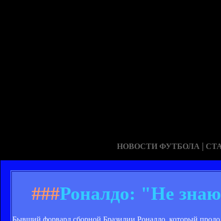
|
НОВОСТИ ФУТБОЛА
СТ
###
Роналдо: "Не знаю
Бывший форвард сборной Бразилии Роналдо, который продолж