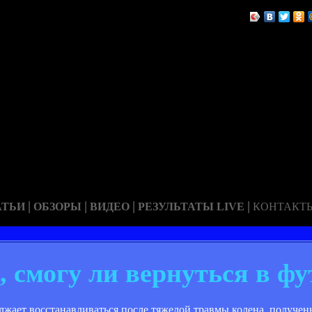
|
|
|
|
АТЬИ
ОБЗОРЫ
ВИДЕО
РЕЗУЛЬТАТЫ LIVE
КОНТАКТ
, смогу ли вернуться в фу
ает восстанавливаться после тяжелой травмы колена, полученно