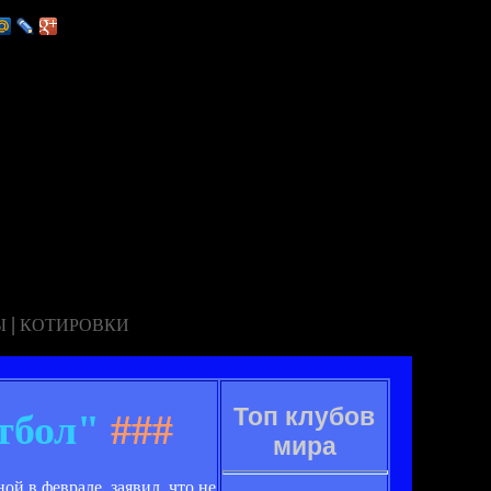
|
Ы
КОТИРОВКИ
Топ клубов
тбол"
###
мира
й в феврале, заявил, что не