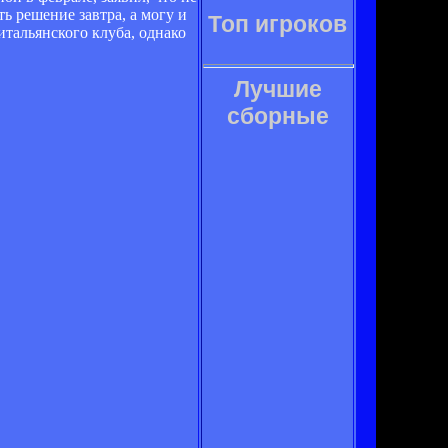
ь решение завтра, а могу и
Топ игроков
итальянского клуба, однако
Лучшие
сборные