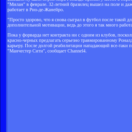
"Милан" в феврале. 32-летний бразилец вышел на поле и да
работает в Рио-де-Жанейро.
"Просто здорово, что я снова сыграл в футбол после такой д
дополнительной мотивации, ведь до этого я так много работа
Пока у форварда нет контракта ни с одним из клубов, поско
красно-черных предлагать серьезно травмированному Роналд
карьеру. После долгой реабилитации нападающий все-таки 
"Манчестер Сити", сообщает Channel4.