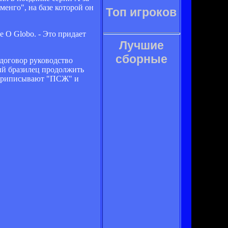
енго", на базе которой он
Топ игроков
е O Globo. - Это придает
Лучшие
сборные
 договор руководство
ный бразилец продолжить
е приписывают "ПСЖ" и