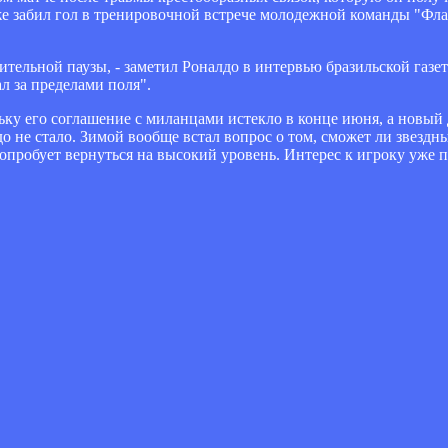
же забил гол в тренировочной встрече молодежной команды "Флам
лительной паузы, - заметил Роналдо в интервью бразильской газет
л за пределами поля".
льку его соглашение с миланцами истекло в конце июня, а новый
о не стало. Зимой вообще встал вопрос о том, сможет ли звезд
попробует вернуться на высокий уровень. Интерес к игроку уж