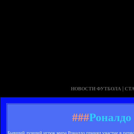
|
НОВОСТИ ФУТБОЛА
СТ
###
Роналдо 
Бывший лучший игрок мира Роналдо принял участие в первом