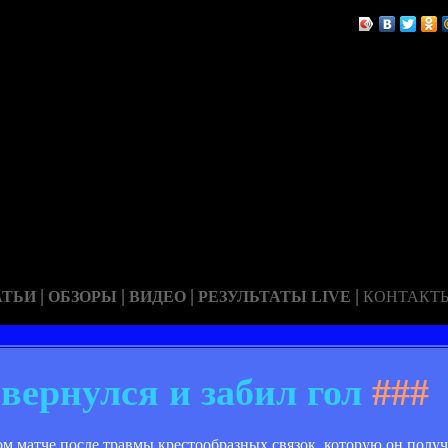
|
|
|
|
АТЬИ
ОБЗОРЫ
ВИДЕО
РЕЗУЛЬТАТЫ LIVE
КОНТАКТ
вернулся и забил гол
###
 матче после травмы крестообразных связок, которую он получ