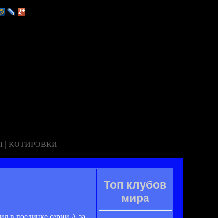
|
Ы
КОТИРОВКИ
Топ клубов
мира
ил в поединке серии А за