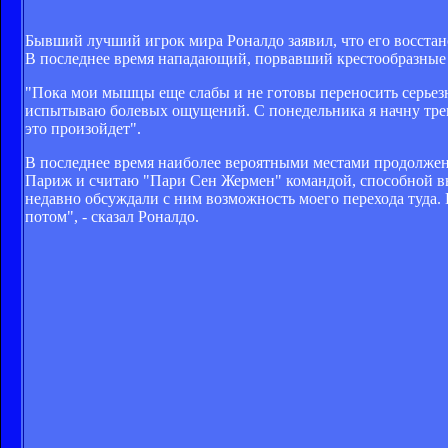
Бывший лучший игрок мира Роналдо заявил, что его восстан
В последнее время нападающий, порвавший крестообразные с
"Пока мои мышцы еще слабы и не готовы переносить серьезные
испытываю болевых ощущений. С понедельника я начну трени
это произойдет".
В последнее время наиболее вероятными местами продолже
Париж и считаю "Пари Сен Жермен" командой, способной выи
недавно обсуждали с ним возможность моего перехода туда. В
потом", - сказал Роналдо.