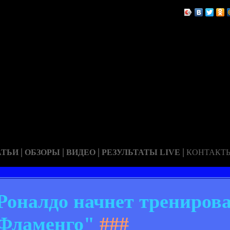
|
|
|
|
АТЬИ
ОБЗОРЫ
ВИДЕО
РЕЗУЛЬТАТЫ LIVE
КОНТАКТ
Роналдо начнет тренирова
Фламенго"
###