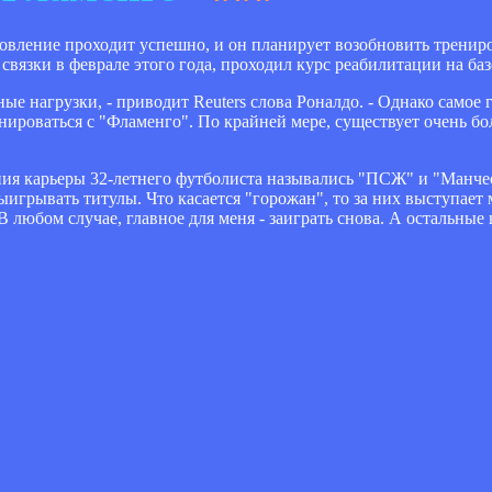
овление проходит успешно, и он планирует возобновить тренир
вязки в феврале этого года, проходил курс реабилитации на баз
 нагрузки, - приводит Reuters слова Роналдо. - Однако самое г
роваться с "Фламенго". По крайней мере, существует очень бол
ния карьеры 32-летнего футболиста назывались "ПСЖ" и "Манче
грывать титулы. Что касается "горожан", то за них выступает
 любом случае, главное для меня - заиграть снова. А остальные