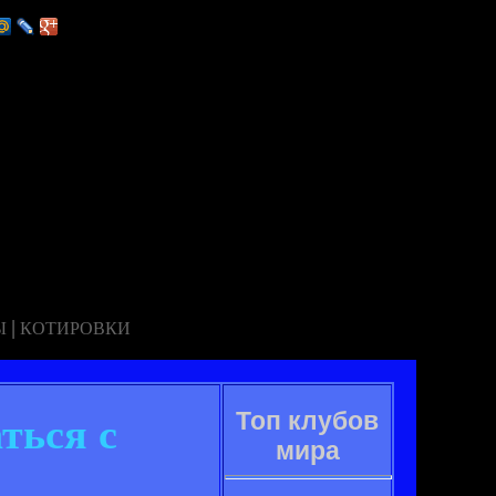
|
Ы
КОТИРОВКИ
Топ клубов
ться с
мира