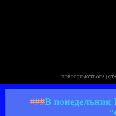
|
НОВОСТИ ФУТБОЛА
СТ
###
В понедельник 
"