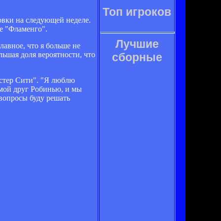
Топ игроков
овки на следующей неделе.
е "Фламенго".
Лучшие
лавное, что я больше не
ьшая доля вероятности, что
сборные
стер Сити". "Я люблю
 мой друг Робинью, и мы
 вопросы буду решать