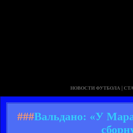
|
НОВОСТИ ФУТБОЛА
СТ
###
Вальдано: «У Мара
сборн