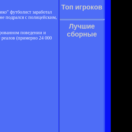
Топ игроков
ико" футболист заработал
 не подрался с полицейским,
Лучшие
ированном поведении и
сборные
 реалов (примерно 24 000