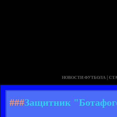
|
НОВОСТИ ФУТБОЛА
СТ
###
Защитник "Ботафог