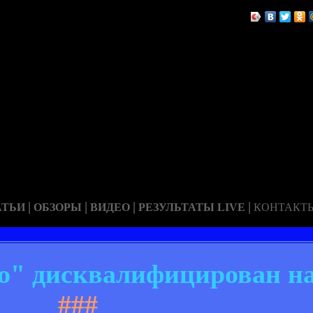
|
|
|
|
АТЬИ
ОБЗОРЫ
ВИДЕО
РЕЗУЛЬТАТЫ LIVE
КОНТАКТ
о" дисквалифицирован на
###