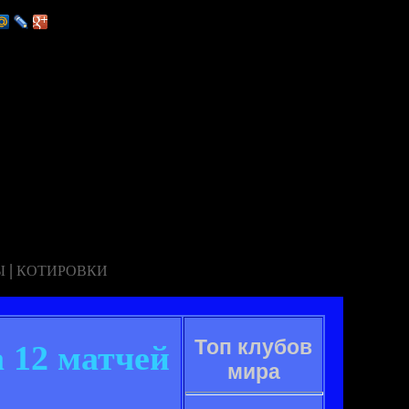
|
Ы
КОТИРОВКИ
Топ клубов
 12 матчей
мира