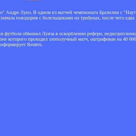
" Андре Луиз. В одном из матчей чемпионата Бразилии с "Наут
сначала повздорив с болельщиками на трибунах, после чего едва
и футбола обвинил Луиза в оскорблении рефери, недисциплин
оне которого проходил злополучный матч, оштрафован на 40 000
нформирует Reuters.