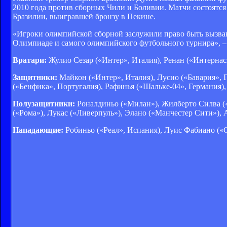
2010 года против сборных Чили и Боливии. Матчи состоятся
Бразилии, выигравшей бронзу в Пекине.
«Игроки олимпийской сборной заслужили право быть вызван
Олимпиаде и самого олимпийского футбольного турнира», –
Вратари:
Жулио Сезар («Интер», Италия), Ренан («Интернас
Защитники:
Майкон («Интер», Италия), Лусио («Бавария», Г
(«Бенфика», Португалия), Рафинья («Шальке-04», Германия)
Полузащитники:
Роналдиньо («Милан»), Жилберто Силва («
(«Рома»), Лукас («Ливерпуль»), Элано («Манчестер Сити»),
Нападающие:
Робиньо («Реал», Испания), Луис Фабиано («С