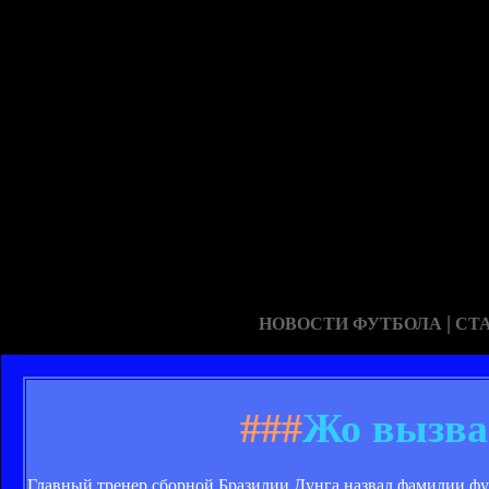
|
НОВОСТИ ФУТБОЛА
СТ
###
Жо вызва
Главный тренер сборной Бразилии Дунга назвал фамилии фу