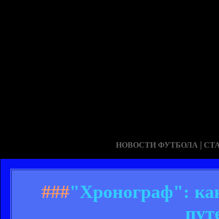
|
НОВОСТИ ФУТБОЛА
СТ
###
"Хронограф": как
пут