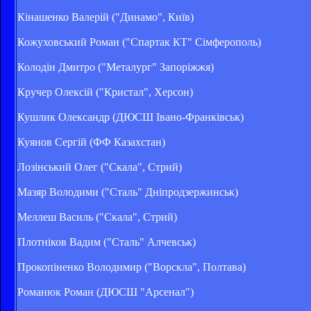
Кінашенко Валерій ("Динамо", Київ)
Кожуховський Роман ("Спартак КТ" Сімферополь)
Колодін Дмитро ("Металург" Запоріжжя)
Кручер Олексій ("Кристал", Херсон)
Кушлик Олександр (ДЮСШ Івано-Франківськ)
Куянов Сергій (ФФ Казахстан)
Лозінський Олег ("Скала", Стрий)
Мазяр Володими ("Сталь" Дніпродзержинськ)
Меллеш Василь ("Скала", Стрий)
Плотніков Вадим ("Сталь" Алчевськ)
Прокопіненко Володимир ("Ворскла", Полтава)
Романюк Роман (ДЮСШ "Арсенал")