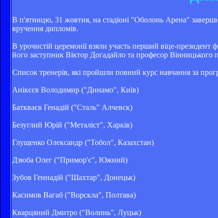
В п'ятницю, 31 жовтня, на стадіоні "Оболонь Арена" заверш
вручення дипломів.
В урочистій церемонії взяли участь перший віце-президент 
його заступник Віктор Догадайло та професор Вінницького п
Список тренерів, які пройшли повний курс навчання за пр
Анікєєв Володимир ("Динамо", Київ)
Баткваєв Генадій ("Сталь" Алчевск)
Безуглий Юрій ("Металіст", Харків)
Глущенко Олександр ("Тобол", Казахстан)
Дзюба Олег ("Примор'є", Южний)
Зубов Геннадій ("Шахтар", Донецьк)
Касимов Вагаб ("Ворскла", Полтава)
Кварцяний Дмитро ("Волинь", Луцьк)