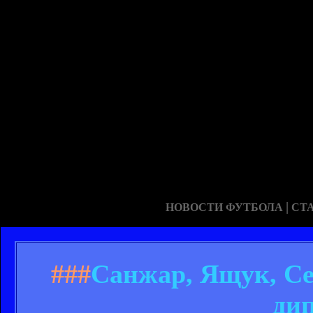
|
НОВОСТИ ФУТБОЛА
СТ
###
Санжар, Ящук, Се
ди