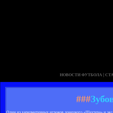
|
НОВОСТИ ФУТБОЛА
СТ
###
Зубов
Один из харизматичных игроков донецкого «Шахтера» и эк