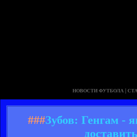
|
НОВОСТИ ФУТБОЛА
СТ
###
Зубов: Генгам - 
доставит