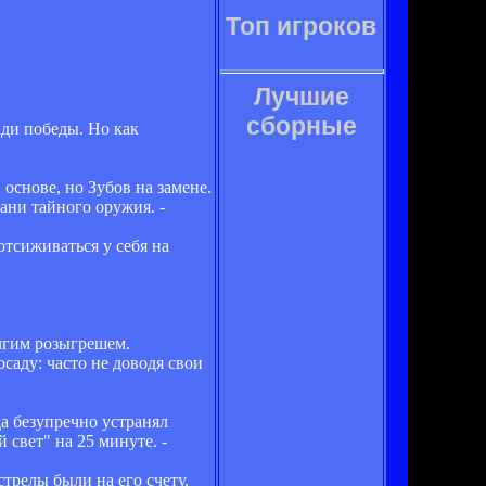
Топ игроков
Лучшие
сборные
ади победы. Но как
основе, но Зубов на замене.
ани тайного оружия. -
отсиживаться у себя на
олгим розыгрешем.
аду: часто не доводя свои
а безупречно устранял
 свет" на 25 минуте. -
трелы были на его счету.