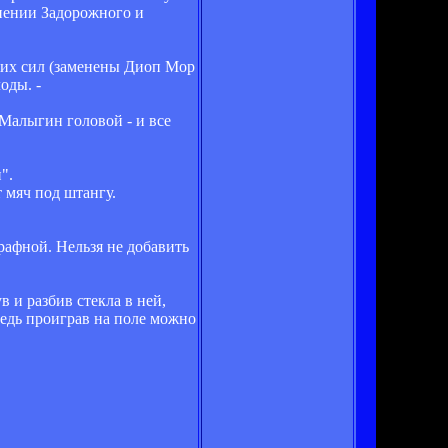
лнении Задорожного и
ежих сил (заменены Диоп Мор
оды. -
Малыгин головой - и все
".
 мяч под штангу.
трафной. Нельзя не добавить
 и разбив стекла в ней,
Ведь проиграв на поле можно