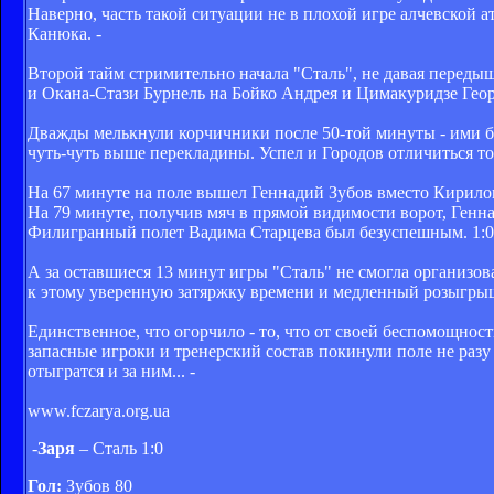
Наверно, часть такой ситуации не в плохой игре алчевской 
Канюка. -
Второй тайм стримительно начала "Сталь", не давая переды
и Окана-Стази Бурнель на Бойко Андрея и Цимакуридзе Георг
Дважды мелькнули корчичники после 50-той минуты - ими 
чуть-чуть выше перекладины. Успел и Городов отличиться тот
На 67 минуте на поле вышел Геннадий Зубов вместо Кирило
На 79 минуте, получив мяч в прямой видимости ворот, Генна
Филигранный полет Вадима Старцева был безуспешным. 1:0 -
А за оставшиеся 13 минут игры "Сталь" не смогла организова
к этому уверенную затяржку времени и медленный розыгрыш 
Единственное, что огорчило - то, что от своей беспомощност
запасные игроки и тренерский состав покинули поле не разу
отыгратся и за ним... -
www.fczarya.org.ua
-
Заря
– Сталь 1:0
Гол:
Зубов 80