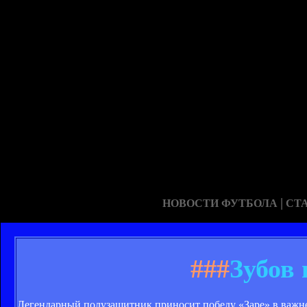
|
НОВОСТИ ФУТБОЛА
СТ
###
Зубов
Легендарный полузащитник приносит победу «Заре» в важн