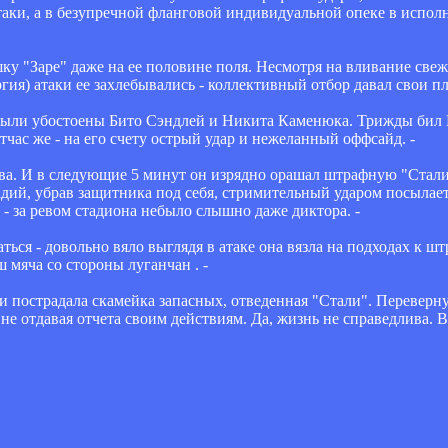
атаки, а в безупречной фланговой индивидуальной опеке в испо
шку "Заре" даже на ее половине поля. Несмотря на вливание св
ия) атаки ее захлебывались - коллективный отбор давал свои пл
были убостоены Бито Сэндлей и Никита Каменюка. Трижды бил 
час же - на его счету острый удар и нежеланный оффсайд. -
ва. И в следующие 5 минут он изрядно орашал штрафную "Стали
дий, убрав защитника под себя, стримительный ударом посылает
 за ревом стадиона небыло слышно даже диктора. -
ться - довольно вяло выглядя в атаке она вязла на подходах к ш
мяча со стороны луганчан . -
и пострадала скамейка запасных, отведенная "Стали". Перевернув
 не отдавая отчета своим действиям. Да, жизнь не справедлива. 