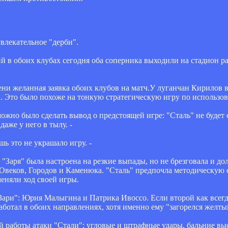
влекательное "дерби".
й в обоих клубах сегодня оба соперника выходили на стадион р
ени желанная заявка обоих клубов на матч.У луганчан Кирилов в 
. Это было похоже на тонкую стратегическую игру по использов
можно было сделать вывод о предстоящей игре: "Сталь" не будет 
аже у него в тылу. -
ь это не украшало игру. -
 "Заря" была настроена на резкие выпады, но не брезговала и д
веков, Городов и Каменюка. "Сталь" предпочла методическую ос
меняли ход своей игры.
Зари": Юрия Малыгина и Патрика Ивоссо. Если второй как всегд
ботал в обоих направлениях, хотя именно ему "загорелся желтый
работы атаки "Стали": угловые и штрафные удары, бальние выс