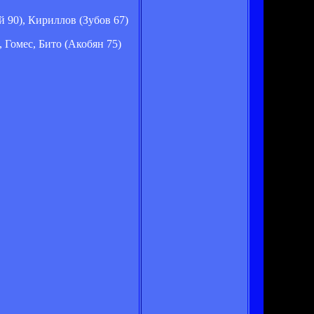
 90), Кириллов (Зубов 67)
 Гомес, Бито (Акобян 75)