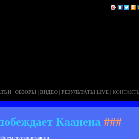
|
|
|
|
АТЬИ
ОБЗОРЫ
ВИДЕО
РЕЗУЛЬТАТЫ LIVE
КОНТАКТ
 побеждает Каанена
###
ейшем противостоянии.