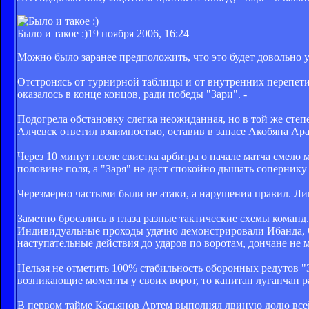
Было и такое :)
19 ноября 2006, 16:24
Можно было заранее предположить, что это будет довольно у
Отстронясь от турнирной таблицы и от внутренних перепети
оказалось в конце концов, ради победы "Зари". -
Подогрела обстановку слегка неожиданная, но в той же степ
Алчевск ответил взаимностью, оставив в запасе Акобяна Ара
Через 10 минут после свистка арбитра о начале матча смело 
половине поля, а "Заря" не даст спокойно дышать сопернику д
Черезмерно частыми были не атаки, а нарушения правил. Лиш
Заметно бросались в глаза разные тактические схемы команд.
Индивидуальные проходы удачно демонстрировали Ибанда, О
наступательные действия до ударов по воротам, дончане не 
Нельзя не отметить 100% стабильность оборонных редутов "
возникающие моменты у своих ворот, то капитан луганчан ра
В первом тайме Касьянов Артем выполнял лвиную долю всей 