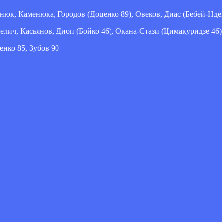
юк, Каменюка, Городов (Доценко 89), Овеков, Диас (Бебей-Ндей
лич, Касьянов, Диоп (Бойко 46), Окана-Стази (Цимакуридзе 46),
енко 85, Зубов 90