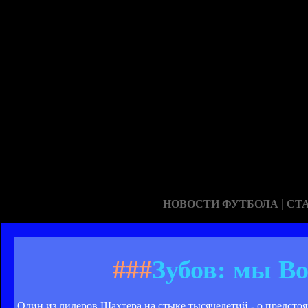
|
НОВОСТИ ФУТБОЛА
СТ
###
Зубов: мы В
Один из лидеров Шахтера на стыке тысячелетий - о предсто