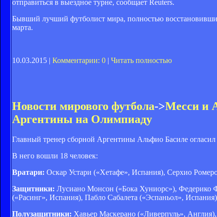
отправиться в выездное турне, сообщает Reuters.
Бывший лучший футболист мира, полностью восстановившийс
марта.
10.03.2015 |
Комментарии: 0
|
Читать полностью
Новости мирового футбола
->
Месси и 
Аргентины на Олимпиаду
Главный тренер сборной Аргентины Альфио Басиле огласил 
В него вошли 18 человек:
Вратари:
Оскар Устари («Хетафе», Испания), Серхио Ромеро
Защитники:
Лусиано Монсон («Бока Хуниорс»), Федерико Фа
(«Расинг», Испания), Пабло Сабалета («Эспаньол», Испания)
Полузащитники:
Хавьер Маскерано («Ливерпуль», Англия), 