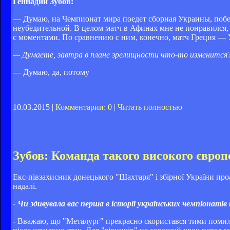
Геннадий Зубов:
— Думаю, на Чемпионат мира поедет сборная Украины, побед
неубедительной. В целом матч в Афинах мне не понравился, 
с моментами. По сравнению с ним, конечно, матч Греция —
— Думаете, завтра в плане зрелищности что-то изменится
— Думаю, да, потому
10.03.2015 |
Комментарии: 0
|
Читать полностью
Зубов: Команда такого високого європ
Екс-півзахисник донецького "Шахтаря" і збірної України про
надалі.
- Чи здивувала вас перша в історії українських чемпіона
- Вважаю, що "Металург" прекрасно скористався тими помилк