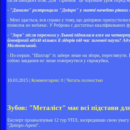
після швидких атак. Для "гірників" це хороший урок перед м
- "Динамо" розтрощило "Дніпро" у матчі начебто рівних 
- Мені здається, вся справа у тому, що дніпряни припустилис
помилок не вибачає. У Реброва є достатньо кваліфікованих фу
- "Зоря" після перемоги у Львові піднялася вже на четверт
ймовірний відхід кількох її лідерів під час зимової паузи
Маліновський.
- По-перше, "Шахтар" їх забере лише на збори, переглянути. П
собою завдання не лише повернутися у єврокубки,
10.03.2015 |
Комментарии: 0
|
Читать полностью
Зубов: "Металіст" має всі підстави дл
Експерт проаналізував 12 тур УПЛ, зосередивши свою увагу 
"Дніпро-Арені".