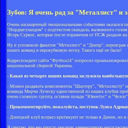
Зубов: Я очень рад за "Металлист" и 
Очень насыщенный эмоциональными событиями оказался пят
"Нордшелландом" с подтекстом скандала, вызванного голом
Игорь Суркис, которые после поражения от ПСЖ раздали на
Ну и успокоили фанатов "Металлист" и "Днепр", переиграв 
наших команд в еврокубковую весну. Такого ещё не было!
Корреспондент сайта "Футбол24" попросил проанализироват
национальной сборной Украины.
- Какая из четырех наших команд заслужила наибольшую
- Можно раздавать комплименты "Шахтеру", "Металлисту" и
команда Мирчи Луческу единственной из наших клубов проб
очень сложную группу, оставив позади "Ювентус" и "Челси".
- Прокомментируйте, пожалуйста, поступок Луиса Адриа
- Донецкий клуб всерьез критикуют не только в Дании, но и 
Я считаю, что мы просто увидели элементарную несогласов