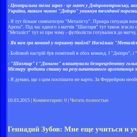
- Центральна тема зараз - це матч у Дніпропетровську, як
України, таким чином "Дніпро" уникнув технічної поразк
- Я тут більше симпатизую "Металісту". Прикра ситуація вин
Арена". Під час одного з матчів "Шахтаря" тут також згасло
"Металіст" тут ні при чому - футболісти готувалися до матчу
- Як вам гра команд у першому таймі? Наскільки "Металіст"
- Бойовий настрій був помітний в обох команд. І "Дніпро", і
- "Шахтар" і "Динамо" влаштували безпрецедентну гольову
Містеру зробити ставку на результативного аргентинця з
- Я думаю, що з цим поспішати не варто. За Феррейрою необх
10.03.2015 |
Комментарии: 0
|
Читать полностью
Геннадий Зубов: Мне еще учиться и у