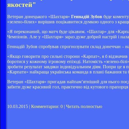
якостей"
Ветеран донецького «Шахтаря»
Геннадій Зубов
буде коменту
«зелено-білих» вирішив поцікавитися думкою одного з кращ
«Я переконаний, що матч буде цікавим. «Шахтар» для «Карпа
Чемпіонів. Але у «Шахтаря» зараз дуже добрий настрій і нал
Геннадій Зубов спробував спрогнозувати склад донеччан – на
«Якщо говорити про сильні сторони «Карпат», я б відзначив 
боротися у кожному ігровому епізоді. Натомість «зелено-біл
зробити результат завдяки індивідуальним діям. Попри це я п
«Карпати» найкраща українська команда в плані бажання та бій
Ветеран «Шахтаря» пригадав найпам’ятніший для нього поєдин
забити дуже красивий гол, практично від кутового прапорця –
10.03.2015 |
Комментарии: 0
|
Читать полностью